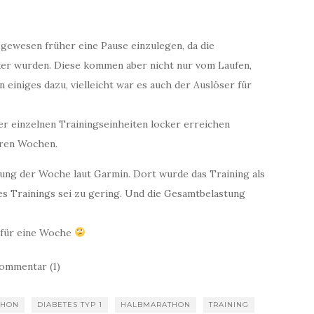
gewesen früher eine Pause einzulegen, da die
ker wurden. Diese kommen aber nicht nur vom Laufen,
 einiges dazu, vielleicht war es auch der Auslöser für
er einzelnen Trainingseinheiten locker erreichen
eren Wochen.
zung der Woche laut Garmin. Dort wurde das Training als
es Trainings sei zu gering. Und die Gesamtbelastung
e für eine Woche
ommentar (1)
THON
DIABETES TYP 1
HALBMARATHON
TRAINING