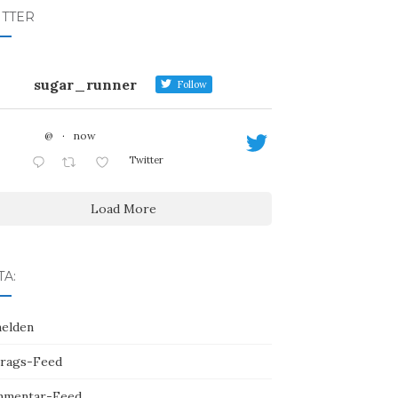
ITTER
sugar_runner
Follow
@
·
now
Twitter
Load More
A:
elden
trags-Feed
mentar-Feed