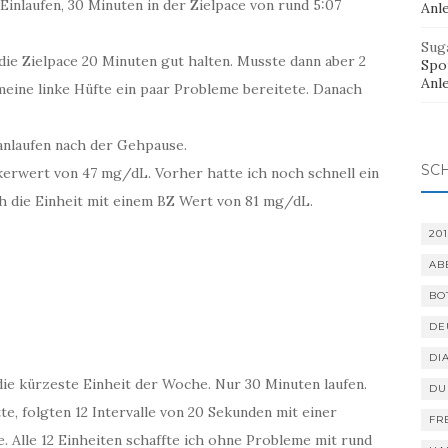
 Einlaufen, 30 Minuten in der Zielpace von rund 5:07
Anl
Sug
 die Zielpace 20 Minuten gut halten. Musste dann aber 2
Spor
Anl
meine linke Hüfte ein paar Probleme bereitete. Danach
nlaufen nach der Gehpause.
SC
kerwert von 47 mg/dL. Vorher hatte ich noch schnell ein
h die Einheit mit einem BZ Wert von 81 mg/dL.
201
AB
BO
DE
DI
ie kürzeste Einheit der Woche. Nur 30 Minuten laufen.
DU
e, folgten 12 Intervalle von 20 Sekunden mit einer
FR
. Alle 12 Einheiten schaffte ich ohne Probleme mit rund