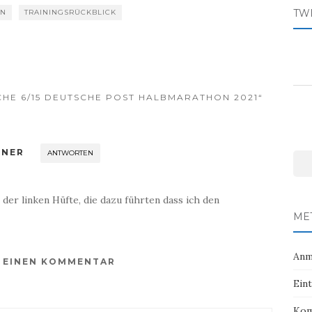
TW
AN
TRAININGSRÜCKBLICK
HE 6/15 DEUTSCHE POST HALBMARATHON 2021“
NNER
ANTWORTEN
der linken Hüfte, die dazu führten dass ich den
MET
Anm
E EINEN KOMMENTAR
Ein
Kom