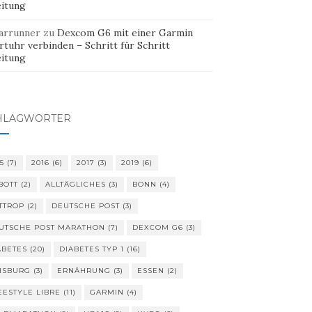
eitung
arrunner
zu
Dexcom G6 mit einer Garmin
tuhr verbinden – Schritt für Schritt
eitung
HLAGWÖRTER
5
(7)
2016
(6)
2017
(3)
2019
(6)
BOTT
(2)
ALLTÄGLICHES
(3)
BONN
(4)
TTROP
(2)
DEUTSCHE POST
(3)
UTSCHE POST MARATHON
(7)
DEXCOM G6
(3)
ABETES
(20)
DIABETES TYP 1
(16)
ISBURG
(3)
ERNÄHRUNG
(3)
ESSEN
(2)
EESTYLE LIBRE
(11)
GARMIN
(4)