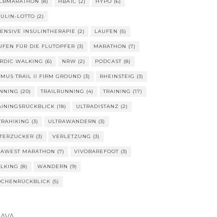
LBMARATHON
(8)
HBA1C
(2)
HYPO
(6)
SULIN-LOTTO
(2)
TENSIVE INSULINTHERAPIE
(2)
LAUFEN
(5)
UFEN FÜR DIE FLUTOPFER
(3)
MARATHON
(7)
RDIC WALKING
(6)
NRW
(2)
PODCAST
(8)
IMUS TRAIL II FIRM GROUND
(3)
RHEINSTEIG
(3)
NNING
(20)
TRAILRUNNING
(4)
TRAINING
(17)
AININGSRÜCKBLICK
(18)
ULTRADISTANZ
(2)
TRAHIKING
(3)
ULTRAWANDERN
(3)
TERZUCKER
(3)
VERLETZUNG
(3)
VAWEST MARATHON
(7)
VIVOBAREFOOT
(3)
LKING
(8)
WANDERN
(9)
CHENRÜCKBLICK
(5)
RAVA