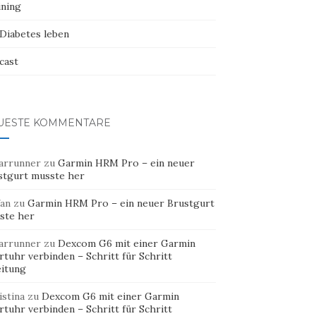
ining
 Diabetes leben
cast
UESTE KOMMENTARE
arrunner
zu
Garmin HRM Pro – ein neuer
stgurt musste her
fan
zu
Garmin HRM Pro – ein neuer Brustgurt
ste her
arrunner
zu
Dexcom G6 mit einer Garmin
tuhr verbinden – Schritt für Schritt
eitung
istina
zu
Dexcom G6 mit einer Garmin
tuhr verbinden – Schritt für Schritt