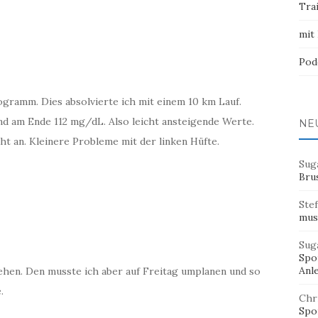
Tra
mit
Pod
gramm. Dies absolvierte ich mit einem 10 km Lauf.
d am Ende 112 mg/dL. Also leicht ansteigende Werte.
NE
cht an. Kleinere Probleme mit der linken Hüfte.
Sug
Bru
Ste
mus
Sug
Spor
Anl
tehen. Den musste ich aber auf Freitag umplanen und so
.
Chr
Spor