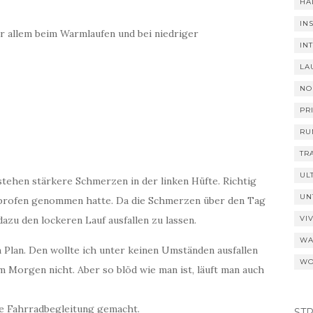
HA
IN
r allem beim Warmlaufen und bei niedriger
IN
LA
NO
PR
RU
TR
UL
ehen stärkere Schmerzen in der linken Hüfte. Richtig
UN
uprofen genommen hatte. Da die Schmerzen über den Tag
azu den lockeren Lauf ausfallen zu lassen.
VI
WA
 Plan. Den wollte ich unter keinen Umständen ausfallen
WO
am Morgen nicht. Aber so blöd wie man ist, läuft man auch
ie Fahrradbegleitung gemacht.
ST