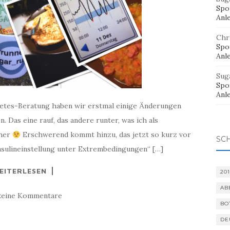
Spor
Anl
Chr
Spor
Anl
Sug
Spor
Anl
betes-Beratung haben wir erstmal einige Änderungen
 Das eine rauf, das andere runter, was ich als
cher
Erschwerend kommt hinzu, das jetzt so kurz vor
SC
Insulineinstellung unter Extrembedingungen“ […]
EITERLESEN
201
AB
keine Kommentare
BO
DE