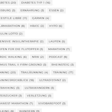
ABETES
(20)
DIABETES TYP 1
(16)
ISBURG
(3)
ERNÄHRUNG
(3)
ESSEN
(2)
EESTYLE LIBRE
(11)
GARMIN
(4)
LBMARATHON
(8)
HBA1C
(2)
HYPO
(6)
SULIN-LOTTO
(2)
TENSIVE INSULINTHERAPIE
(2)
LAUFEN
(5)
UFEN FÜR DIE FLUTOPFER
(3)
MARATHON
(7)
RDIC WALKING
(6)
NRW
(2)
PODCAST
(8)
IMUS TRAIL II FIRM GROUND
(3)
RHEINSTEIG
(3)
NNING
(20)
TRAILRUNNING
(4)
TRAINING
(17)
AININGSRÜCKBLICK
(18)
ULTRADISTANZ
(2)
TRAHIKING
(3)
ULTRAWANDERN
(3)
TERZUCKER
(3)
VERLETZUNG
(3)
VAWEST MARATHON
(7)
VIVOBAREFOOT
(3)
LKING
(8)
WANDERN
(9)