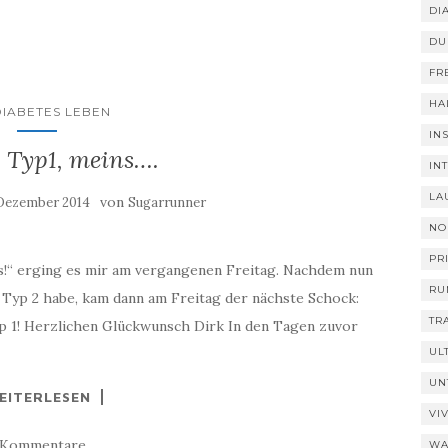
DI
DU
FR
HA
DIABETES LEBEN
IN
, Typ1, meins….
IN
LA
von
 Dezember 2014
Sugarrunner
NO
PR
ns!“ erging es mir am vergangenen Freitag. Nachdem nun
RU
 Typ 2 habe, kam dann am Freitag der nächste Schock:
TR
p 1! Herzlichen Glückwunsch Dirk In den Tagen zuvor
UL
UN
EITERLESEN
VI
 Kommentare
WA