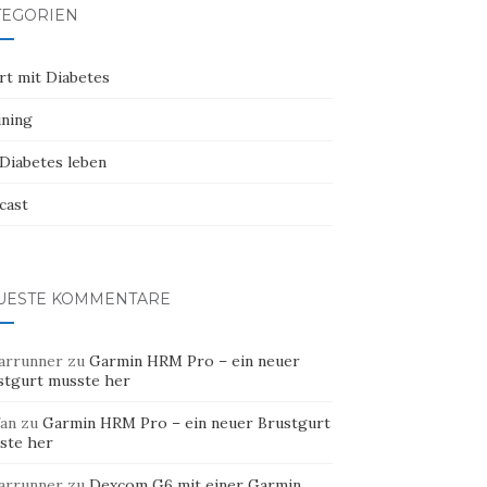
TEGORIEN
rt mit Diabetes
ining
 Diabetes leben
cast
UESTE KOMMENTARE
arrunner
zu
Garmin HRM Pro – ein neuer
stgurt musste her
fan
zu
Garmin HRM Pro – ein neuer Brustgurt
ste her
arrunner
zu
Dexcom G6 mit einer Garmin