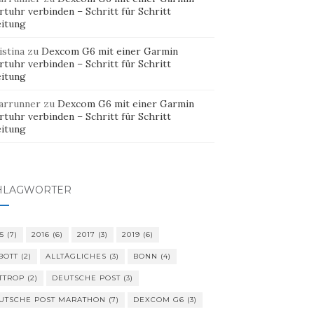
tuhr verbinden – Schritt für Schritt
eitung
istina
zu
Dexcom G6 mit einer Garmin
tuhr verbinden – Schritt für Schritt
eitung
arrunner
zu
Dexcom G6 mit einer Garmin
tuhr verbinden – Schritt für Schritt
eitung
HLAGWÖRTER
5
(7)
2016
(6)
2017
(3)
2019
(6)
BOTT
(2)
ALLTÄGLICHES
(3)
BONN
(4)
TTROP
(2)
DEUTSCHE POST
(3)
UTSCHE POST MARATHON
(7)
DEXCOM G6
(3)