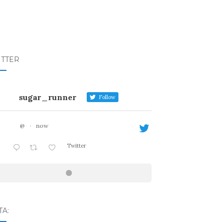
ITTER
sugar_runner
Follow
@
·
now
Twitter
A: