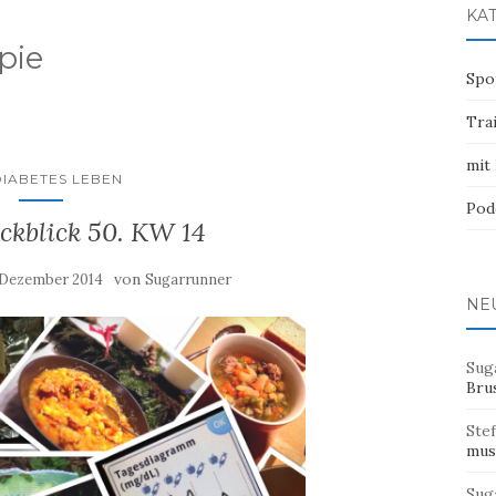
KA
pie
Spo
Tra
mit
DIABETES LEBEN
Pod
kblick 50. KW 14
von
 Dezember 2014
Sugarrunner
NE
Sug
Bru
Ste
mus
Sug