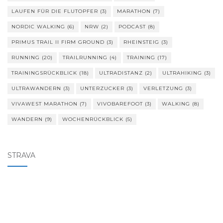
LAUFEN FÜR DIE FLUTOPFER
(3)
MARATHON
(7)
NORDIC WALKING
(6)
NRW
(2)
PODCAST
(8)
PRIMUS TRAIL II FIRM GROUND
(3)
RHEINSTEIG
(3)
RUNNING
(20)
TRAILRUNNING
(4)
TRAINING
(17)
TRAININGSRÜCKBLICK
(18)
ULTRADISTANZ
(2)
ULTRAHIKING
(3)
ULTRAWANDERN
(3)
UNTERZUCKER
(3)
VERLETZUNG
(3)
VIVAWEST MARATHON
(7)
VIVOBAREFOOT
(3)
WALKING
(8)
WANDERN
(9)
WOCHENRÜCKBLICK
(5)
STRAVA