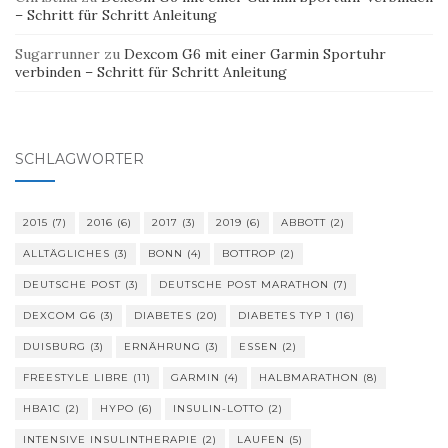
– Schritt für Schritt Anleitung
Sugarrunner
zu
Dexcom G6 mit einer Garmin Sportuhr
verbinden – Schritt für Schritt Anleitung
SCHLAGWÖRTER
2015
(7)
2016
(6)
2017
(3)
2019
(6)
ABBOTT
(2)
ALLTÄGLICHES
(3)
BONN
(4)
BOTTROP
(2)
DEUTSCHE POST
(3)
DEUTSCHE POST MARATHON
(7)
DEXCOM G6
(3)
DIABETES
(20)
DIABETES TYP 1
(16)
DUISBURG
(3)
ERNÄHRUNG
(3)
ESSEN
(2)
FREESTYLE LIBRE
(11)
GARMIN
(4)
HALBMARATHON
(8)
HBA1C
(2)
HYPO
(6)
INSULIN-LOTTO
(2)
INTENSIVE INSULINTHERAPIE
(2)
LAUFEN
(5)