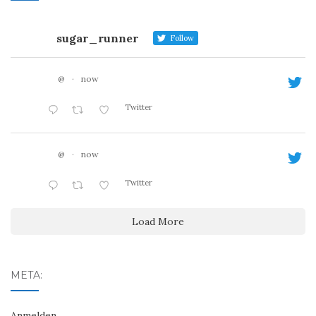
sugar_runner
Follow
@
·
now
Twitter
@
·
now
Twitter
Load More
META:
Anmelden