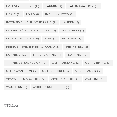
FREESTYLE LIBRE
(11)
GARMIN
(4)
HALBMARATHON
(8)
HBA1C
(2)
HYPO
(6)
INSULIN-LOTTO
(2)
INTENSIVE INSULINTHERAPIE
(2)
LAUFEN
(5)
LAUFEN FÜR DIE FLUTOPFER
(3)
MARATHON
(7)
NORDIC WALKING
(6)
NRW
(2)
PODCAST
(8)
PRIMUS TRAIL II FIRM GROUND
(3)
RHEINSTEIG
(3)
RUNNING
(20)
TRAILRUNNING
(4)
TRAINING
(17)
TRAININGSRÜCKBLICK
(18)
ULTRADISTANZ
(2)
ULTRAHIKING
(3)
ULTRAWANDERN
(3)
UNTERZUCKER
(3)
VERLETZUNG
(3)
VIVAWEST MARATHON
(7)
VIVOBAREFOOT
(3)
WALKING
(8)
WANDERN
(9)
WOCHENRÜCKBLICK
(5)
STRAVA