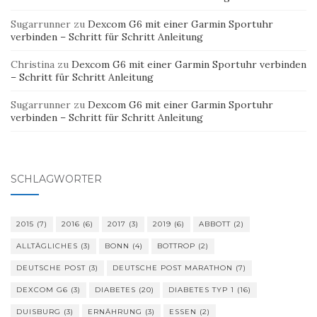
Sugarrunner
zu
Dexcom G6 mit einer Garmin Sportuhr
verbinden – Schritt für Schritt Anleitung
Christina
zu
Dexcom G6 mit einer Garmin Sportuhr verbinden
– Schritt für Schritt Anleitung
Sugarrunner
zu
Dexcom G6 mit einer Garmin Sportuhr
verbinden – Schritt für Schritt Anleitung
SCHLAGWÖRTER
2015
(7)
2016
(6)
2017
(3)
2019
(6)
ABBOTT
(2)
ALLTÄGLICHES
(3)
BONN
(4)
BOTTROP
(2)
DEUTSCHE POST
(3)
DEUTSCHE POST MARATHON
(7)
DEXCOM G6
(3)
DIABETES
(20)
DIABETES TYP 1
(16)
DUISBURG
(3)
ERNÄHRUNG
(3)
ESSEN
(2)