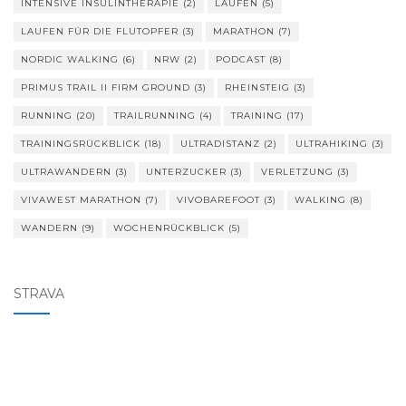
INTENSIVE INSULINTHERAPIE
(2)
LAUFEN
(5)
LAUFEN FÜR DIE FLUTOPFER
(3)
MARATHON
(7)
NORDIC WALKING
(6)
NRW
(2)
PODCAST
(8)
PRIMUS TRAIL II FIRM GROUND
(3)
RHEINSTEIG
(3)
RUNNING
(20)
TRAILRUNNING
(4)
TRAINING
(17)
TRAININGSRÜCKBLICK
(18)
ULTRADISTANZ
(2)
ULTRAHIKING
(3)
ULTRAWANDERN
(3)
UNTERZUCKER
(3)
VERLETZUNG
(3)
VIVAWEST MARATHON
(7)
VIVOBAREFOOT
(3)
WALKING
(8)
WANDERN
(9)
WOCHENRÜCKBLICK
(5)
STRAVA