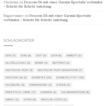
Christina
zu
Dexcom G6 mit einer Garmin Sportuhr verbinden
– Schritt für Schritt Anleitung
Sugarrunner
zu
Dexcom G6 mit einer Garmin Sportuhr
verbinden – Schritt für Schritt Anleitung
SCHLAGWÖRTER
2015
(7)
2016
(6)
2017
(3)
2019
(6)
ABBOTT
(2)
ALLTÄGLICHES
(3)
BONN
(4)
BOTTROP
(2)
DEUTSCHE POST
(3)
DEUTSCHE POST MARATHON
(7)
DEXCOM G6
(3)
DIABETES
(20)
DIABETES TYP 1
(16)
DUISBURG
(3)
ERNÄHRUNG
(3)
ESSEN
(2)
FREESTYLE LIBRE
(11)
GARMIN
(4)
HALBMARATHON
(8)
HBA1C
(2)
HYPO
(6)
INSULIN-LOTTO
(2)