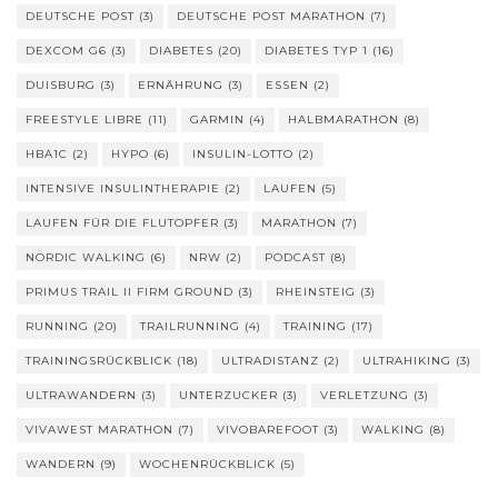
DEUTSCHE POST
(3)
DEUTSCHE POST MARATHON
(7)
DEXCOM G6
(3)
DIABETES
(20)
DIABETES TYP 1
(16)
DUISBURG
(3)
ERNÄHRUNG
(3)
ESSEN
(2)
FREESTYLE LIBRE
(11)
GARMIN
(4)
HALBMARATHON
(8)
HBA1C
(2)
HYPO
(6)
INSULIN-LOTTO
(2)
INTENSIVE INSULINTHERAPIE
(2)
LAUFEN
(5)
LAUFEN FÜR DIE FLUTOPFER
(3)
MARATHON
(7)
NORDIC WALKING
(6)
NRW
(2)
PODCAST
(8)
PRIMUS TRAIL II FIRM GROUND
(3)
RHEINSTEIG
(3)
RUNNING
(20)
TRAILRUNNING
(4)
TRAINING
(17)
TRAININGSRÜCKBLICK
(18)
ULTRADISTANZ
(2)
ULTRAHIKING
(3)
ULTRAWANDERN
(3)
UNTERZUCKER
(3)
VERLETZUNG
(3)
VIVAWEST MARATHON
(7)
VIVOBAREFOOT
(3)
WALKING
(8)
WANDERN
(9)
WOCHENRÜCKBLICK
(5)