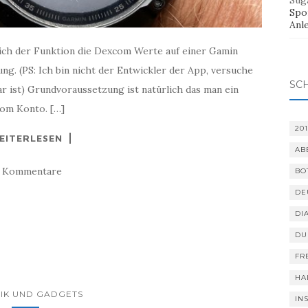
Sug
Spor
Anl
ich der Funktion die Dexcom Werte auf einer Gamin
ung. (PS: Ich bin nicht der Entwickler der App, versuche
SC
 ist) Grundvoraussetzung ist natürlich das man ein
om Konto. […]
201
EITERLESEN
AB
5 Kommentare
BO
DE
DI
DU
FR
HA
IK UND GADGETS
IN