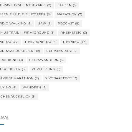
TENSIVE INSULINTHERAPIE
(2)
LAUFEN
(5)
UFEN FÜR DIE FLUTOPFER
(3)
MARATHON
(7)
RDIC WALKING
(6)
NRW
(2)
PODCAST
(8)
IMUS TRAIL II FIRM GROUND
(3)
RHEINSTEIG
(3)
NNING
(20)
TRAILRUNNING
(4)
TRAINING
(17)
AININGSRÜCKBLICK
(18)
ULTRADISTANZ
(2)
TRAHIKING
(3)
ULTRAWANDERN
(3)
TERZUCKER
(3)
VERLETZUNG
(3)
VAWEST MARATHON
(7)
VIVOBAREFOOT
(3)
LKING
(8)
WANDERN
(9)
CHENRÜCKBLICK
(5)
RAVA