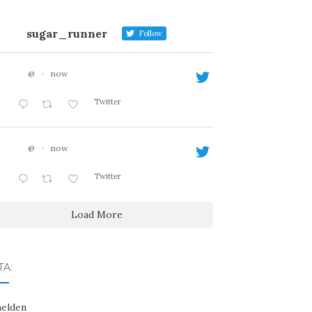
sugar_runner
Follow
@
·
now
Twitter
@
·
now
Twitter
Load More
A:
elden