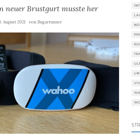
IN
 neuer Brustgurt musste her
LA
von
8. August 2021
Sugarrunner
NO
PR
RU
TR
UL
UN
VI
WA
WO
ST