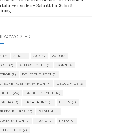
arrunner
zu
Dexcom G6 mit einer Garmin
tuhr verbinden – Schritt für Schritt
eitung
HLAGWÖRTER
5
(7)
2016
(6)
2017
(3)
2019
(6)
BOTT
(2)
ALLTÄGLICHES
(3)
BONN
(4)
TTROP
(2)
DEUTSCHE POST
(3)
UTSCHE POST MARATHON
(7)
DEXCOM G6
(3)
ABETES
(20)
DIABETES TYP 1
(16)
ISBURG
(3)
ERNÄHRUNG
(3)
ESSEN
(2)
EESTYLE LIBRE
(11)
GARMIN
(4)
LBMARATHON
(8)
HBA1C
(2)
HYPO
(6)
SULIN-LOTTO
(2)