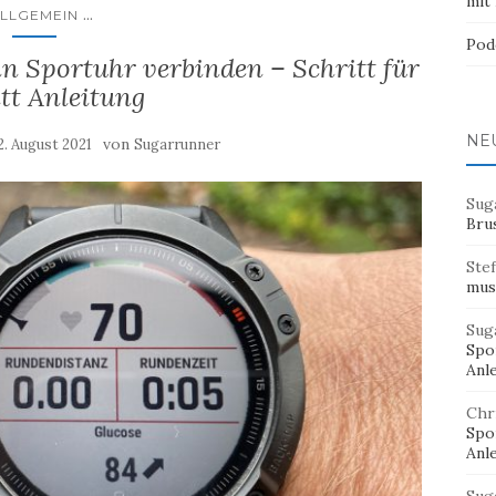
mit
...
LLGEMEIN
Pod
 Sportuhr verbinden – Schritt für
tt Anleitung
NE
von
2. August 2021
Sugarrunner
Sug
Bru
Ste
mus
Sug
Spor
Anl
Chr
Spor
Anl