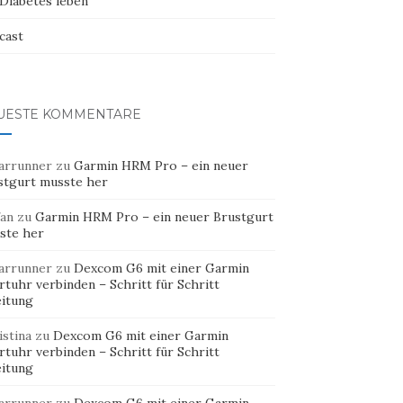
 Diabetes leben
cast
UESTE KOMMENTARE
arrunner
zu
Garmin HRM Pro – ein neuer
stgurt musste her
fan
zu
Garmin HRM Pro – ein neuer Brustgurt
ste her
arrunner
zu
Dexcom G6 mit einer Garmin
tuhr verbinden – Schritt für Schritt
eitung
istina
zu
Dexcom G6 mit einer Garmin
tuhr verbinden – Schritt für Schritt
eitung