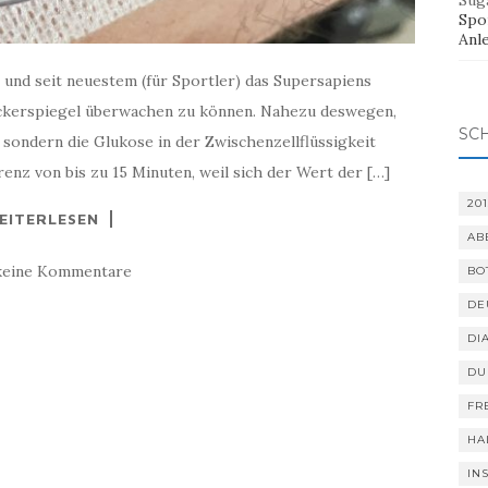
Sug
Spor
Anl
und seit neuestem (für Sportler) das Supersapiens
zuckerspiegel überwachen zu können. Nahezu deswegen,
SC
 sondern die Glukose in der Zwischenzellflüssigkeit
enz von bis zu 15 Minuten, weil sich der Wert der […]
201
EITERLESEN
AB
keine Kommentare
BO
DE
DI
DU
FR
HA
IN