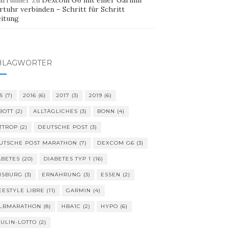
arrunner
zu
Dexcom G6 mit einer Garmin
tuhr verbinden – Schritt für Schritt
eitung
HLAGWÖRTER
5
(7)
2016
(6)
2017
(3)
2019
(6)
BOTT
(2)
ALLTÄGLICHES
(3)
BONN
(4)
TTROP
(2)
DEUTSCHE POST
(3)
UTSCHE POST MARATHON
(7)
DEXCOM G6
(3)
ABETES
(20)
DIABETES TYP 1
(16)
ISBURG
(3)
ERNÄHRUNG
(3)
ESSEN
(2)
EESTYLE LIBRE
(11)
GARMIN
(4)
LBMARATHON
(8)
HBA1C
(2)
HYPO
(6)
SULIN-LOTTO
(2)