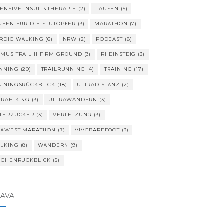
TENSIVE INSULINTHERAPIE
(2)
LAUFEN
(5)
UFEN FÜR DIE FLUTOPFER
(3)
MARATHON
(7)
RDIC WALKING
(6)
NRW
(2)
PODCAST
(8)
IMUS TRAIL II FIRM GROUND
(3)
RHEINSTEIG
(3)
NNING
(20)
TRAILRUNNING
(4)
TRAINING
(17)
AININGSRÜCKBLICK
(18)
ULTRADISTANZ
(2)
TRAHIKING
(3)
ULTRAWANDERN
(3)
TERZUCKER
(3)
VERLETZUNG
(3)
VAWEST MARATHON
(7)
VIVOBAREFOOT
(3)
LKING
(8)
WANDERN
(9)
CHENRÜCKBLICK
(5)
RAVA