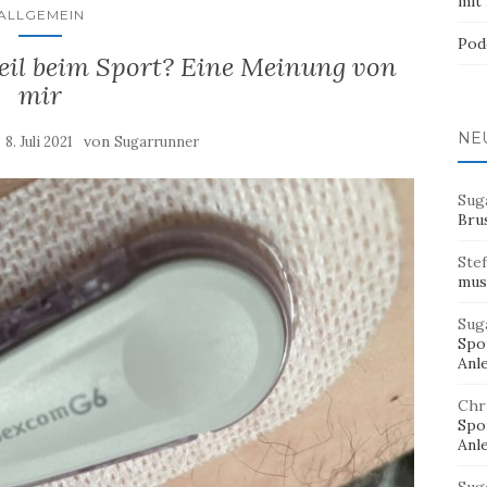
mit
ALLGEMEIN
Pod
eil beim Sport? Eine Meinung von
mir
NE
:
von
8. Juli 2021
Sugarrunner
Sug
Bru
Ste
mus
Sug
Spor
Anl
Chr
Spor
Anl