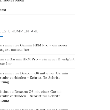
 Diabetes leben
cast
UESTE KOMMENTARE
arrunner
zu
Garmin HRM Pro – ein neuer
stgurt musste her
fan
zu
Garmin HRM Pro – ein neuer Brustgurt
ste her
arrunner
zu
Dexcom G6 mit einer Garmin
tuhr verbinden – Schritt für Schritt
eitung
istina
zu
Dexcom G6 mit einer Garmin
tuhr verbinden – Schritt für Schritt
eitung