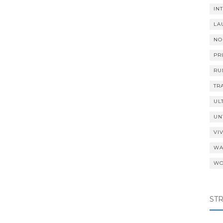
IN
LA
NO
PR
RU
TR
UL
UN
VI
WA
WO
ST