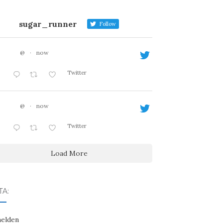
sugar_runner
Follow
@
·
now
Twitter
@
·
now
Twitter
Load More
A:
elden