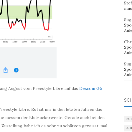
Ste
mus
Sug
Spor
Anl
Chr
Spor
Anl
Sug
Spor
Anl
fang August vom Freestyle Libre auf das
Dexcom G5
SC
reestyle Libre. Es hat mir in den letzten Jahren das
che messen der Blutzuckerwerte. Gerade auch bei den
201
 Zustellung habe ich es sehr zu schätzen gewusst, mal
AB