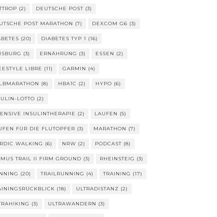
TTROP
(2)
DEUTSCHE POST
(3)
UTSCHE POST MARATHON
(7)
DEXCOM G6
(3)
ABETES
(20)
DIABETES TYP 1
(16)
ISBURG
(3)
ERNÄHRUNG
(3)
ESSEN
(2)
EESTYLE LIBRE
(11)
GARMIN
(4)
LBMARATHON
(8)
HBA1C
(2)
HYPO
(6)
SULIN-LOTTO
(2)
TENSIVE INSULINTHERAPIE
(2)
LAUFEN
(5)
UFEN FÜR DIE FLUTOPFER
(3)
MARATHON
(7)
RDIC WALKING
(6)
NRW
(2)
PODCAST
(8)
IMUS TRAIL II FIRM GROUND
(3)
RHEINSTEIG
(3)
NNING
(20)
TRAILRUNNING
(4)
TRAINING
(17)
AININGSRÜCKBLICK
(18)
ULTRADISTANZ
(2)
TRAHIKING
(3)
ULTRAWANDERN
(3)