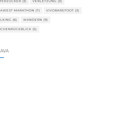
TERZUCKER
(3)
VERLETZUNG
(3)
VAWEST MARATHON
(7)
VIVOBAREFOOT
(3)
LKING
(8)
WANDERN
(9)
CHENRÜCKBLICK
(5)
RAVA