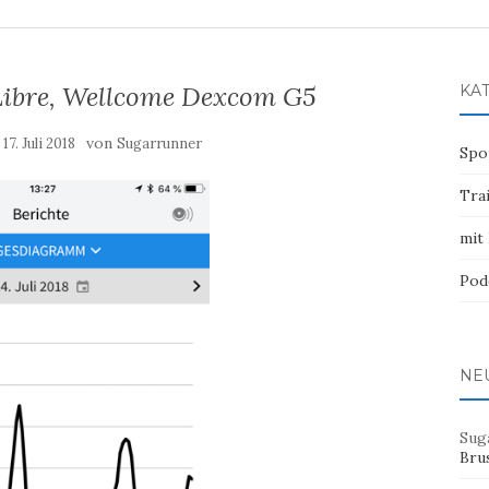
 Libre, Wellcome Dexcom G5
KA
:
von
17. Juli 2018
Sugarrunner
Spo
Tra
mit
Pod
NE
Sug
Bru