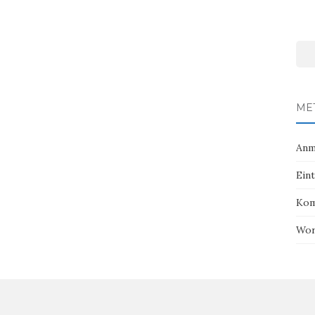
MET
Anm
Ein
Kom
Wor