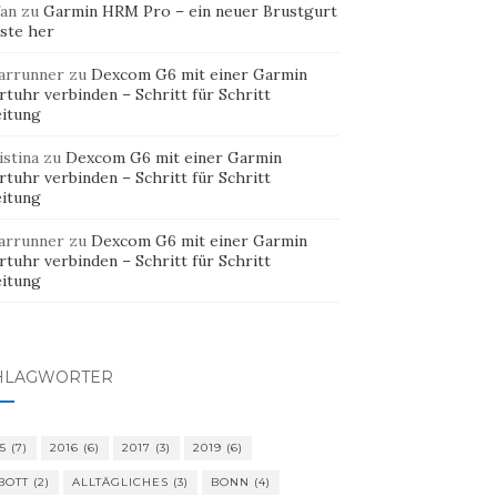
fan
zu
Garmin HRM Pro – ein neuer Brustgurt
ste her
arrunner
zu
Dexcom G6 mit einer Garmin
tuhr verbinden – Schritt für Schritt
eitung
istina
zu
Dexcom G6 mit einer Garmin
tuhr verbinden – Schritt für Schritt
eitung
arrunner
zu
Dexcom G6 mit einer Garmin
tuhr verbinden – Schritt für Schritt
eitung
HLAGWÖRTER
5
(7)
2016
(6)
2017
(3)
2019
(6)
BOTT
(2)
ALLTÄGLICHES
(3)
BONN
(4)