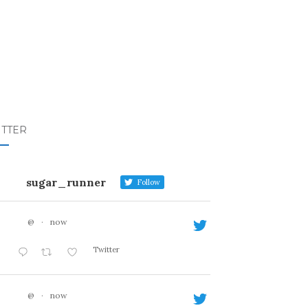
ITTER
sugar_runner
Follow
@
·
now
Twitter
@
·
now