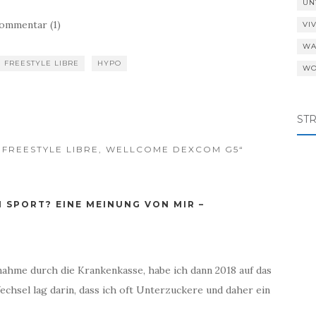
UN
ommentar (1)
VI
WA
FREESTYLE LIBRE
HYPO
WO
ST
 FREESTYLE LIBRE, WELLCOME DEXCOM G5“
M SPORT? EINE MEINUNG VON MIR –
nahme durch die Krankenkasse, habe ich dann 2018 auf das
hsel lag darin, dass ich oft Unterzuckere und daher ein