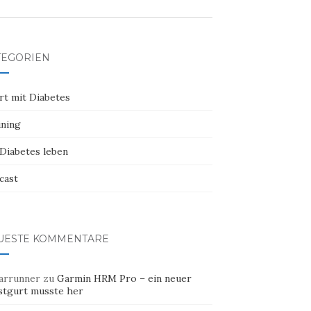
TEGORIEN
rt mit Diabetes
ining
 Diabetes leben
cast
UESTE KOMMENTARE
arrunner
zu
Garmin HRM Pro – ein neuer
stgurt musste her