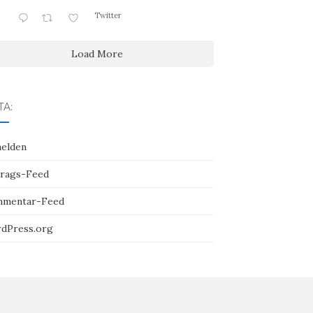
Twitter
Load More
A:
elden
trags-Feed
mentar-Feed
dPress.org