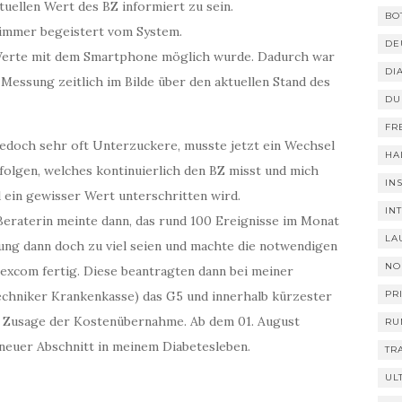
ktuellen Wert des BZ informiert zu sein.
BO
h immer begeistert vom System.
DE
 Werte mit dem Smartphone möglich wurde. Dadurch war
DI
 Messung zeitlich im Bilde über den aktuellen Stand des
DU
FR
jedoch sehr oft Unterzuckere, musste jetzt ein Wechsel
HA
rfolgen, welches kontinuierlich den BZ misst und mich
IN
d ein gewisser Wert unterschritten wird.
IN
eraterin meinte dann, das rund 100 Ereignisse im Monat
LA
ng dann doch zu viel seien und machte die notwendigen
NO
excom fertig. Diese beantragten dann bei meiner
PR
chniker Krankenkasse) das G5 und innerhalb kürzester
ie Zusage der Kostenübernahme. Ab dem 01. August
RU
 neuer Abschnitt in meinem Diabetesleben.
TR
UL