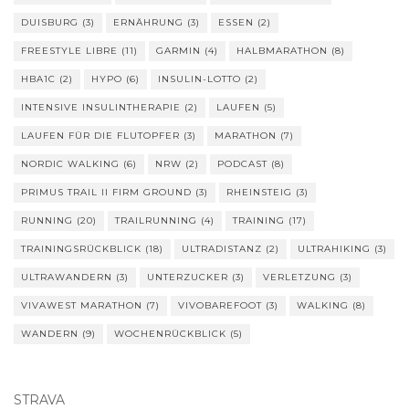
DUISBURG
(3)
ERNÄHRUNG
(3)
ESSEN
(2)
FREESTYLE LIBRE
(11)
GARMIN
(4)
HALBMARATHON
(8)
HBA1C
(2)
HYPO
(6)
INSULIN-LOTTO
(2)
INTENSIVE INSULINTHERAPIE
(2)
LAUFEN
(5)
LAUFEN FÜR DIE FLUTOPFER
(3)
MARATHON
(7)
NORDIC WALKING
(6)
NRW
(2)
PODCAST
(8)
PRIMUS TRAIL II FIRM GROUND
(3)
RHEINSTEIG
(3)
RUNNING
(20)
TRAILRUNNING
(4)
TRAINING
(17)
TRAININGSRÜCKBLICK
(18)
ULTRADISTANZ
(2)
ULTRAHIKING
(3)
ULTRAWANDERN
(3)
UNTERZUCKER
(3)
VERLETZUNG
(3)
VIVAWEST MARATHON
(7)
VIVOBAREFOOT
(3)
WALKING
(8)
WANDERN
(9)
WOCHENRÜCKBLICK
(5)
STRAVA