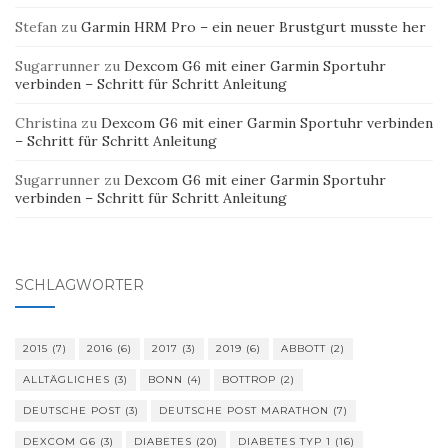
Stefan
zu
Garmin HRM Pro – ein neuer Brustgurt musste her
Sugarrunner
zu
Dexcom G6 mit einer Garmin Sportuhr
verbinden – Schritt für Schritt Anleitung
Christina
zu
Dexcom G6 mit einer Garmin Sportuhr verbinden
– Schritt für Schritt Anleitung
Sugarrunner
zu
Dexcom G6 mit einer Garmin Sportuhr
verbinden – Schritt für Schritt Anleitung
SCHLAGWÖRTER
2015
(7)
2016
(6)
2017
(3)
2019
(6)
ABBOTT
(2)
ALLTÄGLICHES
(3)
BONN
(4)
BOTTROP
(2)
DEUTSCHE POST
(3)
DEUTSCHE POST MARATHON
(7)
DEXCOM G6
(3)
DIABETES
(20)
DIABETES TYP 1
(16)