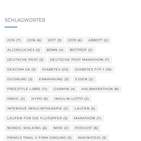
SCHLAGWÖRTER
2015
(7)
2016
(6)
2017
(3)
2019
(6)
ABBOTT
(2)
ALLTÄGLICHES
(3)
BONN
(4)
BOTTROP
(2)
DEUTSCHE POST
(3)
DEUTSCHE POST MARATHON
(7)
DEXCOM G6
(3)
DIABETES
(20)
DIABETES TYP 1
(16)
DUISBURG
(3)
ERNÄHRUNG
(3)
ESSEN
(2)
FREESTYLE LIBRE
(11)
GARMIN
(4)
HALBMARATHON
(8)
HBA1C
(2)
HYPO
(6)
INSULIN-LOTTO
(2)
INTENSIVE INSULINTHERAPIE
(2)
LAUFEN
(5)
LAUFEN FÜR DIE FLUTOPFER
(3)
MARATHON
(7)
NORDIC WALKING
(6)
NRW
(2)
PODCAST
(8)
PRIMUS TRAIL II FIRM GROUND
(3)
RHEINSTEIG
(3)