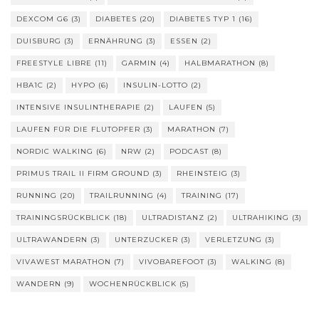
DEXCOM G6
(3)
DIABETES
(20)
DIABETES TYP 1
(16)
DUISBURG
(3)
ERNÄHRUNG
(3)
ESSEN
(2)
FREESTYLE LIBRE
(11)
GARMIN
(4)
HALBMARATHON
(8)
HBA1C
(2)
HYPO
(6)
INSULIN-LOTTO
(2)
INTENSIVE INSULINTHERAPIE
(2)
LAUFEN
(5)
LAUFEN FÜR DIE FLUTOPFER
(3)
MARATHON
(7)
NORDIC WALKING
(6)
NRW
(2)
PODCAST
(8)
PRIMUS TRAIL II FIRM GROUND
(3)
RHEINSTEIG
(3)
RUNNING
(20)
TRAILRUNNING
(4)
TRAINING
(17)
TRAININGSRÜCKBLICK
(18)
ULTRADISTANZ
(2)
ULTRAHIKING
(3)
ULTRAWANDERN
(3)
UNTERZUCKER
(3)
VERLETZUNG
(3)
VIVAWEST MARATHON
(7)
VIVOBAREFOOT
(3)
WALKING
(8)
WANDERN
(9)
WOCHENRÜCKBLICK
(5)