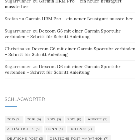
Sugarrunner
zu
Garmin HRM Pro – ein neuer Brustgurt
musste her
Stefan
zu
Garmin HRM Pro – ein neuer Brustgurt musste her
Sugarrunner
zu
Dexcom G6 mit einer Garmin Sportuhr
verbinden – Schritt für Schritt Anleitung
Christina
zu
Dexcom G6 mit einer Garmin Sportuhr verbinden
– Schritt für Schritt Anleitung
Sugarrunner
zu
Dexcom G6 mit einer Garmin Sportuhr
verbinden – Schritt für Schritt Anleitung
SCHLAGWÖRTER
2015
(7)
2016
(6)
2017
(3)
2019
(6)
ABBOTT
(2)
ALLTÄGLICHES
(3)
BONN
(4)
BOTTROP
(2)
DEUTSCHE POST
(3)
DEUTSCHE POST MARATHON
(7)